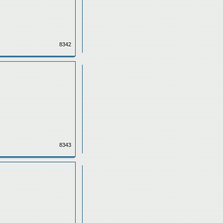
8342
8343