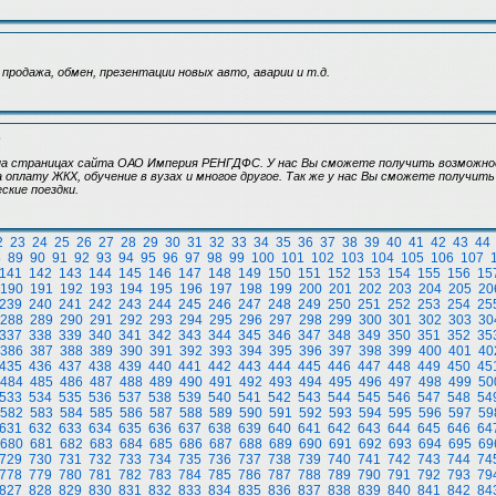
 продажа, обмен, презентации новых авто, аварии и т.д.
)
а страницах сайта ОАО Империя РЕНГДФС. У нас Вы сможете получить возможно
а оплату ЖКХ, обучение в вузах и многое другое. Так же у нас Вы сможете получит
ские поездки.
2
23
24
25
26
27
28
29
30
31
32
33
34
35
36
37
38
39
40
41
42
43
44
8
89
90
91
92
93
94
95
96
97
98
99
100
101
102
103
104
105
106
107
141
142
143
144
145
146
147
148
149
150
151
152
153
154
155
156
15
190
191
192
193
194
195
196
197
198
199
200
201
202
203
204
205
20
239
240
241
242
243
244
245
246
247
248
249
250
251
252
253
254
25
288
289
290
291
292
293
294
295
296
297
298
299
300
301
302
303
30
337
338
339
340
341
342
343
344
345
346
347
348
349
350
351
352
35
386
387
388
389
390
391
392
393
394
395
396
397
398
399
400
401
40
435
436
437
438
439
440
441
442
443
444
445
446
447
448
449
450
45
484
485
486
487
488
489
490
491
492
493
494
495
496
497
498
499
50
533
534
535
536
537
538
539
540
541
542
543
544
545
546
547
548
54
582
583
584
585
586
587
588
589
590
591
592
593
594
595
596
597
59
631
632
633
634
635
636
637
638
639
640
641
642
643
644
645
646
64
680
681
682
683
684
685
686
687
688
689
690
691
692
693
694
695
69
729
730
731
732
733
734
735
736
737
738
739
740
741
742
743
744
74
778
779
780
781
782
783
784
785
786
787
788
789
790
791
792
793
79
827
828
829
830
831
832
833
834
835
836
837
838
839
840
841
842
84