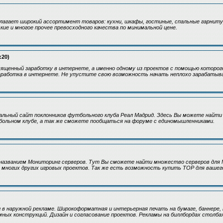
лагает широкий ассортимент товаров: кухни, шкафы, гостиные, спальные гарниту
ие и многое прочее превосходного качества по минимальной цене.
:20)
ященный заработку в интернете, а именно одному из проектов с помощью которо
аработка в интернете. Не упустите свою возможность начать неплохо зарабатыв
альный сайт поклонников футбольного клуба Реал Мадрид. Здесь Вы можете найт
ольном клубе, а так же сможете пообщаться на форуме с единомышленниками.
азванием Мониторинг серверов. Тут Вы сможете найти множество серверов для Mi
ield и многих других игровых проектов. Так же есть возможность купить TOP для вашег
 в наружной рекламе. Широкоформатная и интерьерная печать на бумаге, баннере, п
ных конструкций. Дизайн и согласование проектов. Рекламы на биллбордах столбах