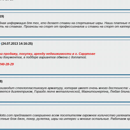
19)
ная информация для тех, кто делает ставки на спортивные игры. Наши платные п
ь на ставках. Прогнозы на спорт от профессионалов и ставки на спорт от каппер
9
(24.07.2013 14:16:25)
а продажу, покупку, аренду недвижимости в г. Саратове
 документов, в подборе вариантов обмена с доплатой.
240-28-29
8)
оизводит стеклопластиковую арматуру, которая имеет очень много достоинств:
яется диэлектриком, Гораздо легче металлической, Магнитоинертна, Любая длина
oslotto.com предлагает совершенно всем посетителям огромное количество увлекат
тные блэк джек, покер, рулетка, игры на интерес и многие остальные. Работаем к