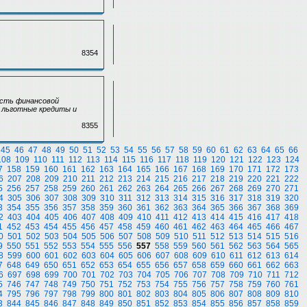
8354
сть финансовой
ь льготные кредиты и
8355
45
46
47
48
49
50
51
52
53
54
55
56
57
58
59
60
61
62
63
64
65
66
108
109
110
111
112
113
114
115
116
117
118
119
120
121
122
123
124
7
158
159
160
161
162
163
164
165
166
167
168
169
170
171
172
173
6
207
208
209
210
211
212
213
214
215
216
217
218
219
220
221
222
5
256
257
258
259
260
261
262
263
264
265
266
267
268
269
270
271
4
305
306
307
308
309
310
311
312
313
314
315
316
317
318
319
320
3
354
355
356
357
358
359
360
361
362
363
364
365
366
367
368
369
2
403
404
405
406
407
408
409
410
411
412
413
414
415
416
417
418
1
452
453
454
455
456
457
458
459
460
461
462
463
464
465
466
467
0
501
502
503
504
505
506
507
508
509
510
511
512
513
514
515
516
9
550
551
552
553
554
555
556
557
558
559
560
561
562
563
564
565
8
599
600
601
602
603
604
605
606
607
608
609
610
611
612
613
614
7
648
649
650
651
652
653
654
655
656
657
658
659
660
661
662
663
6
697
698
699
700
701
702
703
704
705
706
707
708
709
710
711
712
5
746
747
748
749
750
751
752
753
754
755
756
757
758
759
760
761
4
795
796
797
798
799
800
801
802
803
804
805
806
807
808
809
810
3
844
845
846
847
848
849
850
851
852
853
854
855
856
857
858
859