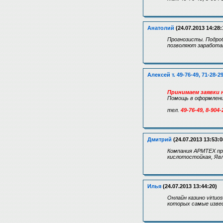
Анатолий
(24.07.2013 14:28:
Прогнозисты. Подроб
позволяют заработат
Алексей т. 49-76-49, 71-28-2
Принимаем заявки н
Помощь в оформлении
тел.
49-76-49, 8-904-
Дмитрий
(24.07.2013 13:53:0
Компания АРМТЕХ пр
кислотостойкая, Явл
Илья
(24.07.2013 13:44:20)
Онлайн казино virtu
которых самые извес