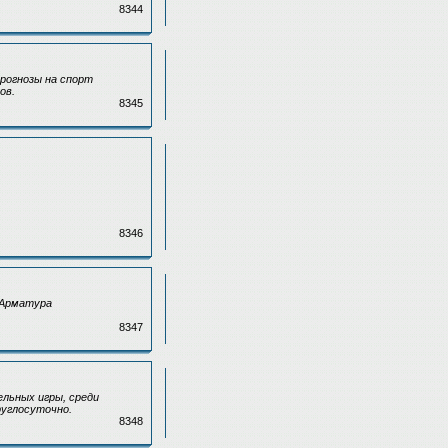
8344
рогнозы на спорт
ов.
8345
8346
 Арматура
.
8347
ельных игры, среди
руглосуточно.
8348