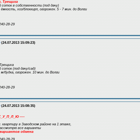
п. Трещиха
 соток в собственности (под дачу)
 ёмкость, хоз/блоккирп, огорожен. 5 - 7 мин. до Волги
240-28-29
9
(24.07.2013 15:09:23)
 Трещиха
 соток (под дачу/сад)
 м/будка, огорожен. 10 мин. до Волги
240-28-29
9
(24.07.2013 15:08:35)
К_У_П_Л_Ю ----
н. квартиру в Заводском районе на 1 этаже,
 рассмотрю все варианты
 вариантов обмена
240-28-29