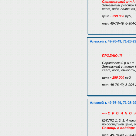
Саратовский р-н / 
Земельный участок 6
свет, вода-поливная,
цена -
299.000
руб.,
тел. 49-76-49, 8-904-
Алексей т. 49-76-49, 71-28-2
ПРОДАЮ !!!
Саратовский р-н / п.
Земельный участок 6
свет, вода, ёмкость,
цена -
250.000
руб.
тел. 49-76-49, 8-904-
Алексей т. 49-76-49, 71-28-2
---- С_Р_О_Ч_Н_О . 
КУПЛЮ 1, 2, 3, 4 ком
по доступной цене,
Помощь в подборе
тел. 49-76-49, 8-904-