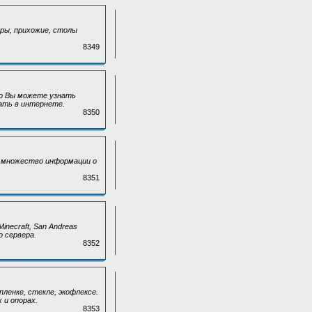
ры, прихожие, столы
8349
го Вы можете узнать
ать в интернете.
8350
и множество информации о
8351
necraft, San Andreas
о сервера.
8352
ленке, стекле, экофлексе.
 и опорах.
8353