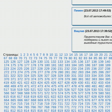
Пимен
(23.07.2013 17:49:53)
Всё об автомобилях:
Вацлав
(23.07.2013 17:39:52
Приветствуем Вас н
поддержки и льгот н
выгодные туристиче
Страницы:
1
2
3
4
5
6
7
8
9
10
11
12
13
14
15
16
17
18
19
20
21
2
67
68
69
70
71
72
73
74
75
76
77
78
79
80
81
82
83
84
85
86
87
8
125
126
127
128
129
130
131
132
133
134
135
136
137
138
139
140
174
175
176
177
178
179
180
181
182
183
184
185
186
187
188
189
223
224
225
226
227
228
229
230
231
232
233
234
235
236
237
238
272
273
274
275
276
277
278
279
280
281
282
283
284
285
286
287
321
322
323
324
325
326
327
328
329
330
331
332
333
334
335
336
370
371
372
373
374
375
376
377
378
379
380
381
382
383
384
385
419
420
421
422
423
424
425
426
427
428
429
430
431
432
433
434
468
469
470
471
472
473
474
475
476
477
478
479
480
481
482
483
517
518
519
520
521
522
523
524
525
526
527
528
529
530
531
532
566
567
568
569
570
571
572
573
574
575
576
577
578
579
580
581
615
616
617
618
619
620
621
622
623
624
625
626
627
628
629
630
664
665
666
667
668
669
670
671
672
673
674
675
676
677
678
679
713
714
715
716
717
718
719
720
721
722
723
724
725
726
727
728
762
763
764
765
766
767
768
769
770
771
772
773
774
775
776
777
811
812
813
814
815
816
817
818
819
820
821
822
823
824
825
826