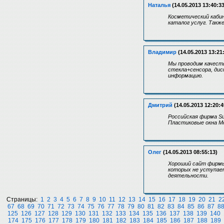
Наталья
(14.05.2013 13:40:33
Косметический кабин
каталог услуг. Такж
Владимир
(14.05.2013 13:21
Мы проводим качест
стекла+сенсора, дисп
информацию.
Дмитрий
(14.05.2013 12:20:4
Российская фирма Su
Пластиковые окна Mer
Олег
(14.05.2013 08:55:13)
Хороший сайт фирмы
которых не уступае
деятельности.
Страницы:
1
2
3
4
5
6
7
8
9
10
11
12
13
14
15
16
17
18
19
20
21
2
67
68
69
70
71
72
73
74
75
76
77
78
79
80
81
82
83
84
85
86
87
8
125
126
127
128
129
130
131
132
133
134
135
136
137
138
139
140
174
175
176
177
178
179
180
181
182
183
184
185
186
187
188
189