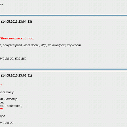
29
9
(14.05.2013 23:04:13)
я / Комсомольский пос.
б/б, санузел разд, мет.дверь, д/ф, пл.окна/реш, хор/сост.
240-28-29, 599-880
9
(14.05.2013 23:03:31)
!
к / Центр
т, недостр.
.м.
от. - собствен,
!!
торг
240-28-29