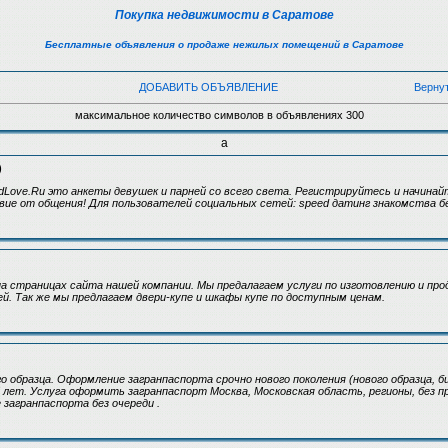
Покупка недвижимости в Саратове
Бесплатные объявления о продаже нежилых помещений в Саратове
ДОБАВИТЬ ОБЪЯВЛЕНИЕ
Верну
максимальное количество символов в объявлениях 300
а
)
Love.Ru это анкеты девушек и парней со всего света. Регистрируйтесь и начинай
ие от общения! Для пользователей социальных сетей: speed датинг знакомства б
 страницах сайта нашей компании. Мы предалагаем услуги по изготовлению и про
. Так же мы предлагаем двери-купе и шкафы купе по доступным ценам.
о образца. Оформление загранпаспорта срочно нового поколения (нового образца, б
5 лет. Услуга оформить загранпаспорт Москва, Московская область, регионы, без п
 загранпаспорта без очереди .