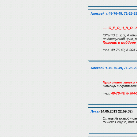
Алексей т. 49-76-49, 71-28-2
---- С_Р_О_Ч_Н_О . 
КУПЛЮ 1, 2, 3, 4 ком
по доступной цене,
Помощь в подборе
тел. 49-76-49, 8-904-
Алексей т. 49-76-49, 71-28-2
Принимаем заявки н
Помощь в оформлении
тел.
49-76-49, 8-904-
Лука
(14.05.2013 22:59:32)
Отель Авангард - сау
финская сауна, биль