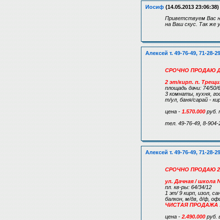
Иосиф
(14.05.2013 23:06:38)
Приветствуем Вас н
на Ваш скус. Так же
Алексей т. 49-76-49, 71-28-2
СРОЧНО ПРОДАЮ ДА
2 эт/кирп. п. Трещи
площадь дачи: 74/50/
3 комнаты, кухня, го
т/ул, баня/сарай - ки
цена -
1.570.000
руб. 
тел. 49-76-49, 8-904-
Алексей т. 49-76-49, 71-28-2
СРОЧНО ПРОДАЮ 2 к.
ул. Дачная / школа 
пл. кв-ры: 64/34/12
1 эт/ 9 кирп, изол, с
балкон, м/дв, д/ф, 
ЧИСТАЯ ПРОДАЖА !
цена -
2.490.000
руб. 