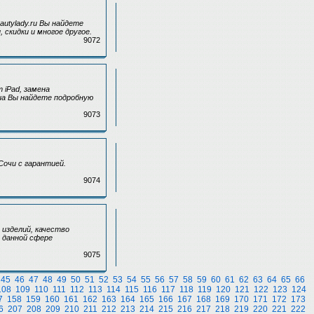
utylady.ru Вы найдете
 скидки и многое другое.
9072
iPad, замена
v.ua Вы найдете подробную
9073
Сочи с гарантией.
9074
изделий, качество
 данной сфере
9075
45
46
47
48
49
50
51
52
53
54
55
56
57
58
59
60
61
62
63
64
65
66
108
109
110
111
112
113
114
115
116
117
118
119
120
121
122
123
124
7
158
159
160
161
162
163
164
165
166
167
168
169
170
171
172
173
6
207
208
209
210
211
212
213
214
215
216
217
218
219
220
221
222