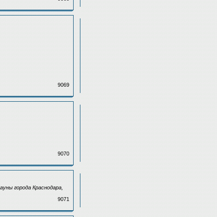
9069
9070
сауны города Краснодара,
9071