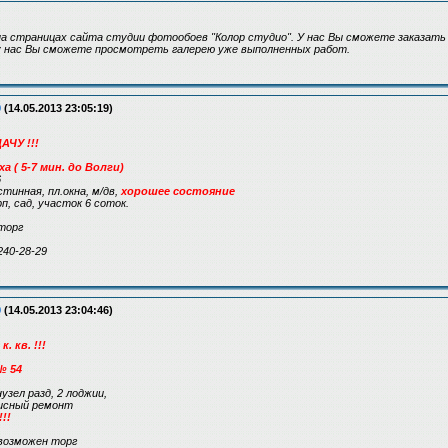
а страницах сайта студии фотообоев "Колор студио". У нас Вы сможете заказать
 у нас Вы сможете просмотреть галерею уже выполненных работ.
9
(14.05.2013 23:05:19)
ЧУ !!!
ха ( 5-7 мин. до Волги)
6
стинная, пл.окна, м/дв,
хорошее состояние
рп, сад, участок 6 соток.
торг
240-28-29
9
(14.05.2013 23:04:46)
 кв. !!!
№ 54
анузел разд, 2 лоджии,
офисный ремонт
!!
возможен торг