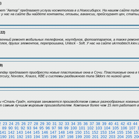
)
ет "Автор" предлагает услуги косметолога в г.Новосибирск. На нашем сайте mybea
е у нас на сайте Вы найдете контакты, отзывы, вакансии, прейскурант цен, статьи,
:22)
венный ремонт мобильных телефонов, ноутбуков, фотоаппаратов, а также ремонт 
лея, других элементов, перепрошивка, Unlock - Soft. У нас на сайте ukrmobtech.kie
9)
nday предлагает приобрести новые пластиковые окна в Сочи. Пластиковые окна в 
cury, Novotex, Krauss, KBE и системы раздвижного типа Slidors по низкой цене.
 «Сталь-Град», которая занимается производством самых разнообразных кованых 
т самым лучшим мировым производителям. Компания более чем 15 лет работает в
2
23
24
25
26
27
28
29
30
31
32
33
34
35
36
37
38
39
40
41
42
43
44
8
89
90
91
92
93
94
95
96
97
98
99
100
101
102
103
104
105
106
107
141
142
143
144
145
146
147
148
149
150
151
152
153
154
155
156
15
190
191
192
193
194
195
196
197
198
199
200
201
202
203
204
205
20