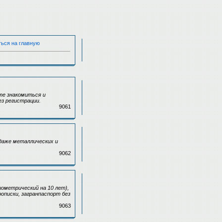
ться на главную
те знакомиться и
ез регистрации.
9061
даже металлических и
9062
иометрический на 10 лет),
рописки, загранпаспорт без
9063