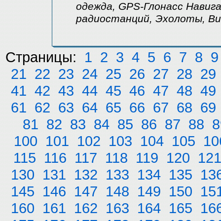
одежда, GPS-Глонасс Навиг
радиостанций, Эхолоты, Ви
Страницы:
1
2
3
4
5
6
7
8
9
21
22
23
24
25
26
27
28
29
41
42
43
44
45
46
47
48
49
61
62
63
64
65
66
67
68
69
81
82
83
84
85
86
87
88
8
100
101
102
103
104
105
10
115
116
117
118
119
120
12
130
131
132
133
134
135
13
145
146
147
148
149
150
15
160
161
162
163
164
165
16