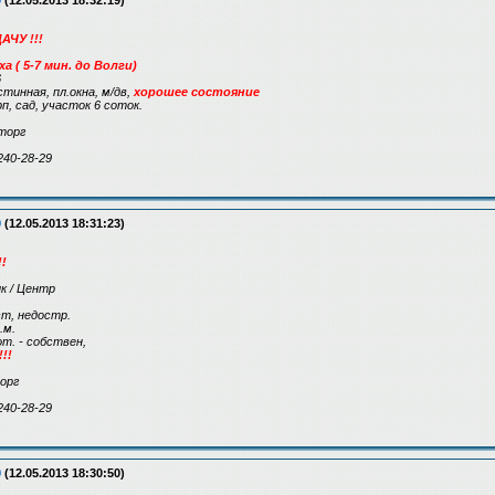
9
(12.05.2013 18:32:19)
ЧУ !!!
ха ( 5-7 мин. до Волги)
6
стинная, пл.окна, м/дв,
хорошее состояние
рп, сад, участок 6 соток.
торг
240-28-29
9
(12.05.2013 18:31:23)
!
к / Центр
т, недостр.
.м.
от. - собствен,
!!
торг
240-28-29
9
(12.05.2013 18:30:50)