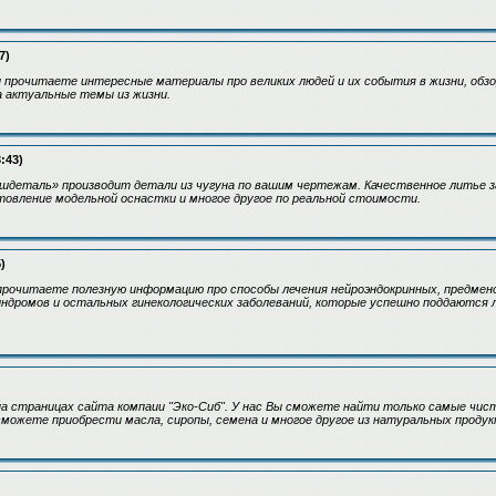
7)
 прочитаете интересные материалы про великих людей и их события в жизни, обзо
а актуальные темы из жизни.
:43)
деталь» производит детали из чугуна по вашим чертежам. Качественное литье за
отовление модельной оснастки и многое другое по реальной стоимости.
)
прочитаете полезную информацию про способы лечения нейроэндокринных, предмен
ндромов и остальных гинекологических заболеваний, которые успешно поддаются 
а страницах сайта компаии "Эко-Сиб". У нас Вы сможете найти только самые чис
сможете приобрести масла, сиропы, семена и многое другое из натуральных продук