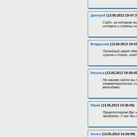
Дмитрий
(13.05.2013 19:47:3
Сайт, на котором вы
истории и статьи н
Владислав
(13.05.2013 19:43
Литейный завод «Маш
чугуна и стали, изг
Наталья
(13.05.2013 19:39:45
На нашем сайте вы 
климактерических си
методами.
Юрий
(13.05.2013 14:36:05)
Приветствуем Вас н
продукты. У нас Вы 
Антон
(13.05.2013 14:29:09)