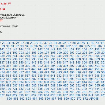
 кв. !!!
№ 54
анузел разд, 2 лоджии,
офисный ремонт
!!
возможен торг
29
2
23
24
25
26
27
28
29
30
31
32
33
34
35
36
37
38
39
40
41
42
43
44
8
89
90
91
92
93
94
95
96
97
98
99
100
101
102
103
104
105
106
107
141
142
143
144
145
146
147
148
149
150
151
152
153
154
155
156
15
190
191
192
193
194
195
196
197
198
199
200
201
202
203
204
205
20
239
240
241
242
243
244
245
246
247
248
249
250
251
252
253
254
25
288
289
290
291
292
293
294
295
296
297
298
299
300
301
302
303
30
337
338
339
340
341
342
343
344
345
346
347
348
349
350
351
352
35
386
387
388
389
390
391
392
393
394
395
396
397
398
399
400
401
40
435
436
437
438
439
440
441
442
443
444
445
446
447
448
449
450
45
484
485
486
487
488
489
490
491
492
493
494
495
496
497
498
499
50
533
534
535
536
537
538
539
540
541
542
543
544
545
546
547
548
54
582
583
584
585
586
587
588
589
590
591
592
593
594
595
596
597
59
631
632
633
634
635
636
637
638
639
640
641
642
643
644
645
646
64
680
681
682
683
684
685
686
687
688
689
690
691
692
693
694
695
69
729
730
731
732
733
734
735
736
737
738
739
740
741
742
743
744
74
778
779
780
781
782
783
784
785
786
787
788
789
790
791
792
793
79
827
828
829
830
831
832
833
834
835
836
837
838
839
840
841
842
84
860
861
862
863
864
865
866
867
868
869
870
871
872
АРХИВ