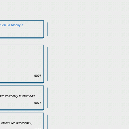
ться на главную
9076
ютно каждому читателю
9077
е смешные анекдоты,