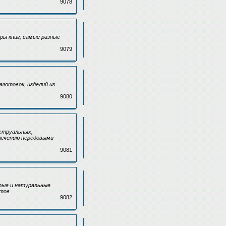
9078
ры книг, самые разные
9079
готовок, изделий из
9080
струальных,
лечению передовыми
9081
тые и натуральные
тов.
9082