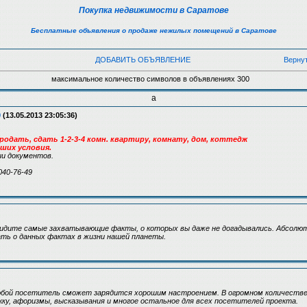
Покупка недвижимости в Саратове
Бесплатные объявления о продаже нежилых помещений в Саратове
ДОБАВИТЬ ОБЪЯВЛЕНИЕ
Верну
максимальное количество символов в объявлениях 300
а
9
(13.05.2013 23:05:36)
родать, сдать 1-2-3-4 комн. квартиру, комнату, дом, коттедж
аших условия.
и документов.
040-76-49
увидите самые захватывающие факты, о которых вы даже не догадывались. Абсол
ать о данных фактах в жизни нашей планеты.
юбой посетитель сможет зарядится хорошим настроением. В огромном количеств
кку, афоризмы, высказывания и многое остальное для всех посетителей проекта.