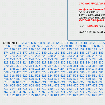
СРОЧНО ПРОДАЮ 2 к.
ул. Дачная / школа 
пл. кв-ры: 64/34/12
1 эт/ 9 кирп, изол, с
балкон, м/дв, д/ф, 
ЧИСТАЯ ПРОДАЖА !
цена -
2.490.000
руб. 
тел. 49-76-49, 71-28-
Страницы:
1
2
3
4
5
6
7
8
9
10
11
12
13
14
15
16
17
18
19
20
21
2
67
68
69
70
71
72
73
74
75
76
77
78
79
80
81
82
83
84
85
86
87
8
125
126
127
128
129
130
131
132
133
134
135
136
137
138
139
140
174
175
176
177
178
179
180
181
182
183
184
185
186
187
188
189
223
224
225
226
227
228
229
230
231
232
233
234
235
236
237
238
272
273
274
275
276
277
278
279
280
281
282
283
284
285
286
287
321
322
323
324
325
326
327
328
329
330
331
332
333
334
335
336
370
371
372
373
374
375
376
377
378
379
380
381
382
383
384
385
419
420
421
422
423
424
425
426
427
428
429
430
431
432
433
434
468
469
470
471
472
473
474
475
476
477
478
479
480
481
482
483
517
518
519
520
521
522
523
524
525
526
527
528
529
530
531
532
566
567
568
569
570
571
572
573
574
575
576
577
578
579
580
581
615
616
617
618
619
620
621
622
623
624
625
626
627
628
629
630
664
665
666
667
668
669
670
671
672
673
674
675
676
677
678
679
713
714
715
716
717
718
719
720
721
722
723
724
725
726
727
728
762
763
764
765
766
767
768
769
770
771
772
773
774
775
776
777
811
812
813
814
815
816
817
818
819
820
821
822
823
824
825
826