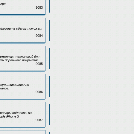
ере.
9083
о оформить сделку поможет
9084
еменных технологий для
ть дорожного покрытия.
9085
нсультирование по
налов.
9086
 товары поделены на
pple iPhone 5
9087