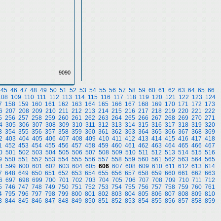
9090
45
46
47
48
49
50
51
52
53
54
55
56
57
58
59
60
61
62
63
64
65
66
108
109
110
111
112
113
114
115
116
117
118
119
120
121
122
123
124
7
158
159
160
161
162
163
164
165
166
167
168
169
170
171
172
173
6
207
208
209
210
211
212
213
214
215
216
217
218
219
220
221
222
5
256
257
258
259
260
261
262
263
264
265
266
267
268
269
270
271
4
305
306
307
308
309
310
311
312
313
314
315
316
317
318
319
320
3
354
355
356
357
358
359
360
361
362
363
364
365
366
367
368
369
2
403
404
405
406
407
408
409
410
411
412
413
414
415
416
417
418
1
452
453
454
455
456
457
458
459
460
461
462
463
464
465
466
467
0
501
502
503
504
505
506
507
508
509
510
511
512
513
514
515
516
9
550
551
552
553
554
555
556
557
558
559
560
561
562
563
564
565
8
599
600
601
602
603
604
605
606
607
608
609
610
611
612
613
614
7
648
649
650
651
652
653
654
655
656
657
658
659
660
661
662
663
6
697
698
699
700
701
702
703
704
705
706
707
708
709
710
711
712
5
746
747
748
749
750
751
752
753
754
755
756
757
758
759
760
761
4
795
796
797
798
799
800
801
802
803
804
805
806
807
808
809
810
3
844
845
846
847
848
849
850
851
852
853
854
855
856
857
858
859