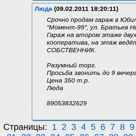
Люда
(09.02.2011 18:20:11)
Срочно продам гараж в Юби
"Момент-99", ул. Братьев 
Гараж на втором этаже дв
кооператива, на этаж ведёт
СОБСТВЕННИК.
Разумный торг.
Просьба звонить до 9 вечер
Цена 350 т.р.
Люда
89053832629
Страницы:
1
2
3
4
5
6
7
8
9