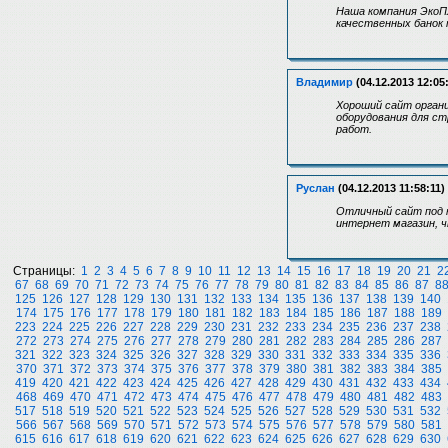
Наша компания ЭкоП
качественных банок 
Владимир
(04.12.2013 12:05
Хороший сайт орган
оборудования для с
работ.
Руслан
(04.12.2013 11:58:11)
Отличный сайт под н
интернет магазин, ч
Страницы:
1
2
3
4
5
6
7
8
9
10
11
12
13
14
15
16
17
18
19
20
21
2
67
68
69
70
71
72
73
74
75
76
77
78
79
80
81
82
83
84
85
86
87
8
125
126
127
128
129
130
131
132
133
134
135
136
137
138
139
140
174
175
176
177
178
179
180
181
182
183
184
185
186
187
188
189
223
224
225
226
227
228
229
230
231
232
233
234
235
236
237
238
272
273
274
275
276
277
278
279
280
281
282
283
284
285
286
287
321
322
323
324
325
326
327
328
329
330
331
332
333
334
335
336
370
371
372
373
374
375
376
377
378
379
380
381
382
383
384
385
419
420
421
422
423
424
425
426
427
428
429
430
431
432
433
434
468
469
470
471
472
473
474
475
476
477
478
479
480
481
482
483
517
518
519
520
521
522
523
524
525
526
527
528
529
530
531
532
566
567
568
569
570
571
572
573
574
575
576
577
578
579
580
581
615
616
617
618
619
620
621
622
623
624
625
626
627
628
629
630