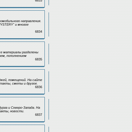
6833
омобильного направления.
MYSTERY" и многое
6834
Все материалы разделены
ием, пополнением
6835
джей, помещений. На сайте
такты, сметы и другое.
6836
урга и Северо-Запада. На
акты, новости.
6837