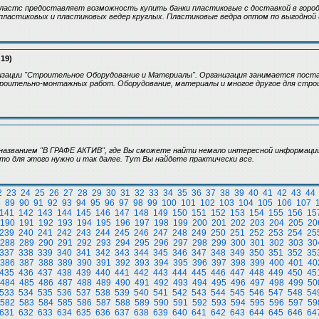
ластс предоставляет возможность купить банки пластиковые с доставкой в город
пластиковых и пластиковых ведер круглых. Пластиковые ведра оптом по выгодной 
:19)
изации "Строительное Оборудование и Материалы". Организация занимается пост
троительно-монтажных работ. Оборудование, материалы и многое другое для ст
азванием "В ГРАФЕ АКТИВ", где Вы сможете найти немало интересной информации 
то для этого нужно и так далее. Тут Вы найдете практически все.
2
23
24
25
26
27
28
29
30
31
32
33
34
35
36
37
38
39
40
41
42
43
44
8
89
90
91
92
93
94
95
96
97
98
99
100
101
102
103
104
105
106
107
141
142
143
144
145
146
147
148
149
150
151
152
153
154
155
156
15
190
191
192
193
194
195
196
197
198
199
200
201
202
203
204
205
20
239
240
241
242
243
244
245
246
247
248
249
250
251
252
253
254
25
288
289
290
291
292
293
294
295
296
297
298
299
300
301
302
303
30
337
338
339
340
341
342
343
344
345
346
347
348
349
350
351
352
35
386
387
388
389
390
391
392
393
394
395
396
397
398
399
400
401
40
435
436
437
438
439
440
441
442
443
444
445
446
447
448
449
450
45
484
485
486
487
488
489
490
491
492
493
494
495
496
497
498
499
50
533
534
535
536
537
538
539
540
541
542
543
544
545
546
547
548
54
582
583
584
585
586
587
588
589
590
591
592
593
594
595
596
597
59
631
632
633
634
635
636
637
638
639
640
641
642
643
644
645
646
64