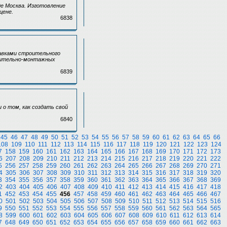
е Москва. Изготовление
цене.
6838
авками строительного
роительно-монтажных
6839
о том, как создать свой
6840
45
46
47
48
49
50
51
52
53
54
55
56
57
58
59
60
61
62
63
64
65
66
108
109
110
111
112
113
114
115
116
117
118
119
120
121
122
123
124
7
158
159
160
161
162
163
164
165
166
167
168
169
170
171
172
173
6
207
208
209
210
211
212
213
214
215
216
217
218
219
220
221
222
5
256
257
258
259
260
261
262
263
264
265
266
267
268
269
270
271
4
305
306
307
308
309
310
311
312
313
314
315
316
317
318
319
320
3
354
355
356
357
358
359
360
361
362
363
364
365
366
367
368
369
2
403
404
405
406
407
408
409
410
411
412
413
414
415
416
417
418
1
452
453
454
455
456
457
458
459
460
461
462
463
464
465
466
467
0
501
502
503
504
505
506
507
508
509
510
511
512
513
514
515
516
9
550
551
552
553
554
555
556
557
558
559
560
561
562
563
564
565
8
599
600
601
602
603
604
605
606
607
608
609
610
611
612
613
614
7
648
649
650
651
652
653
654
655
656
657
658
659
660
661
662
663