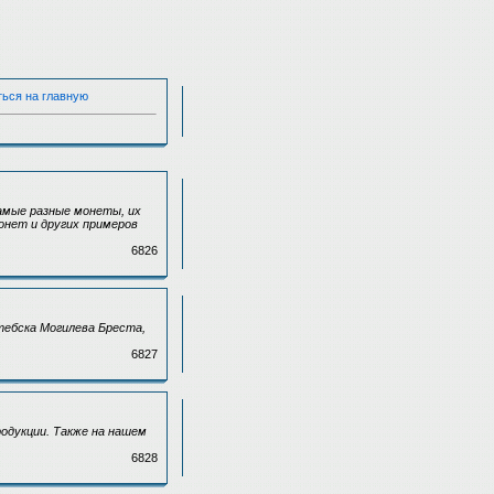
ться на главную
амые разные монеты, их
онет и других примеров
6826
тебска Могилева Бреста,
6827
родукции. Также на нашем
6828