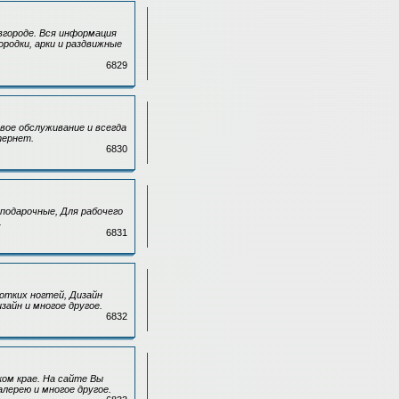
вгороде. Вся информация
родки, арки и раздвижные
6829
вое обслуживание и всегда
тернет.
6830
подарочные, Для рабочего
.
6831
ротких ногтей, Дизайн
зайн и многое другое.
6832
ом крае. На сайте Вы
ерею и многое другое.