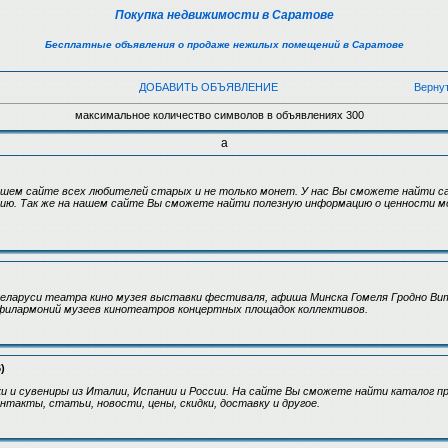
Покупка недвижимости в Саратове
Бесплатные объявления о продаже нежилых помещений в Саратове
ДОБАВИТЬ ОБЪЯВЛЕНИЕ
Верну
максимальное количество символов в объявлениях 300
а
шем сайте всех любителей старых и не только монет. У нас Вы сможете найти с
рию. Так же на нашем сайте Вы сможете найти полезную информацию о ценности м
еларуси театра кино музея выставки фестиваля, афиша Минска Гомеля Гродно Ви
илармоний музеев кинотеатров концертных площадок коллективов.
)
и и сувениры из Италии, Испании и России. На сайте Вы сможете найти каталог п
нтакты, статьи, новости, цены, скидки, доставку и другое.