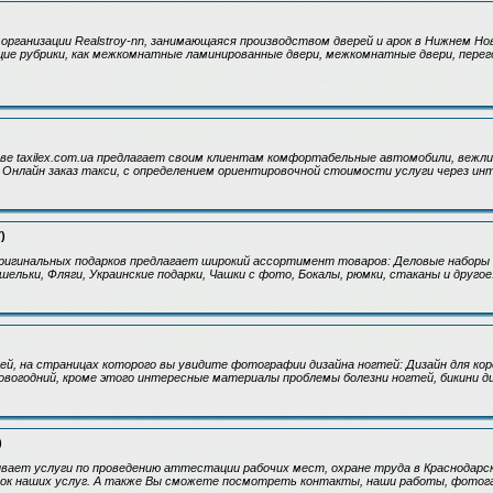
рганизации Realstroy-nn, занимающаяся производством дверей и арок в Нижнем Но
ие рубрики, как межкомнатные ламинированные двери, межкомнатные двери, перего
ве taxilex.com.ua предлагает своим клиентам комфортабельные автомобили, вежли
. Онлайн заказ такси, с определением ориентировочной стоимости услуги через ин
)
ригинальных подарков предлагает широкий ассортимент товаров: Деловые наборы 
шельки, Фляги, Украинские подарки, Чашки с фото, Бокалы, рюмки, стаканы и другое
тей, на страницах которого вы увидите фотографии дизайна ногтей: Дизайн для ко
овогодний, кроме этого интересные материалы проблемы болезни ногтей, бикини ди
)
вает услуги по проведению аттестации рабочих мест, охране труда в Краснодарск
ок наших услуг. А также Вы сможете посмотреть контакты, наши работы, фотогал