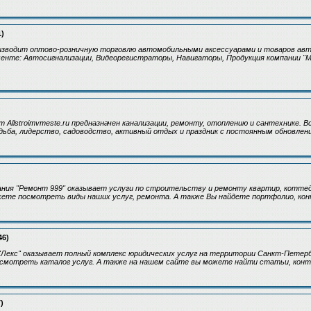
1)
изводит оптово-розничную торговлю автомобильными аксессуарами и товаров авт
енте: Автосигнализации, Видеорегистраторы, Навигаторы, Продукция компании "
Allstroimvmeste.ru предназначен канализации, ремонту, отоплению и сантехнике. 
дьба, лидерство, садоводство, активный отдых и праздник с постоянным обновлен
ния "Ремонт 999" оказывает услуги по строительству и ремонту квартир, котте
жете посмотреть виды наших услуг, ремонта. А также Вы найдете портфолио, кон
46)
Лекс" оказывает полный комплекс юридических услуг на территории Санкт-Петерб
смотреть каталог услуг. А также на нашем сайте вы можете найти статьи, конт
)