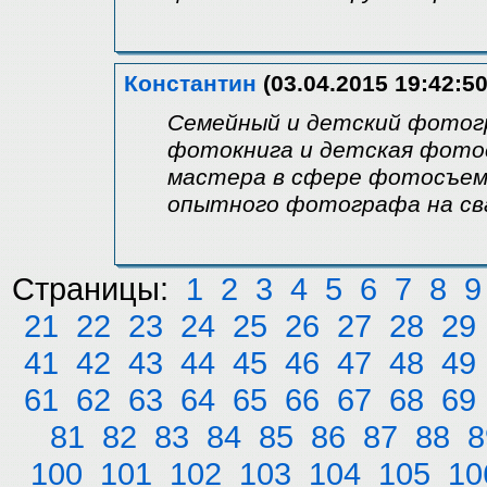
Константин
(03.04.2015 19:42:50
Семейный и детский фотогр
фотокнига и детская фото
мастера в сфере фотосъемк
опытного фотографа на сва
Страницы:
1
2
3
4
5
6
7
8
9
21
22
23
24
25
26
27
28
29
41
42
43
44
45
46
47
48
49
61
62
63
64
65
66
67
68
69
81
82
83
84
85
86
87
88
8
100
101
102
103
104
105
10