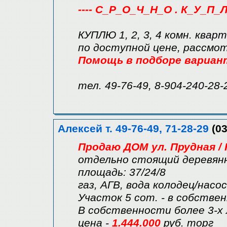
---- С_Р_О_Ч_Н_О . К_У_П_Л
КУПЛЮ 1, 2, 3, 4 комн. квар
по доступной цене, рассмо
Помощь в подборе вариан
тел. 49-76-49, 8-904-240-28-
Алексей т. 49-76-49, 71-28-29
(03
Продаю ДОМ ул. Прудная /
отдельно стоящий деревян
площадь: 37/24/8
газ, АГВ, вода колодец/насо
Участок 5 сот. - в собстве
В собственности более 3-х
цена -
1.444.000
руб. торг