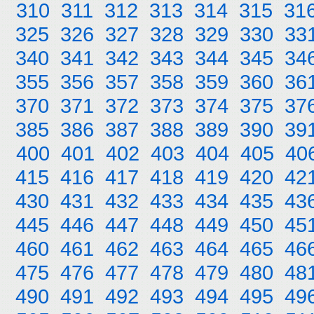
310
311
312
313
314
315
31
325
326
327
328
329
330
33
340
341
342
343
344
345
34
355
356
357
358
359
360
36
370
371
372
373
374
375
37
385
386
387
388
389
390
39
400
401
402
403
404
405
40
415
416
417
418
419
420
42
430
431
432
433
434
435
43
445
446
447
448
449
450
45
460
461
462
463
464
465
46
475
476
477
478
479
480
48
490
491
492
493
494
495
49