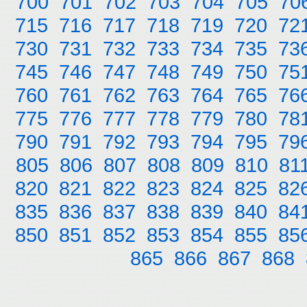
700
701
702
703
704
705
70
715
716
717
718
719
720
72
730
731
732
733
734
735
73
745
746
747
748
749
750
75
760
761
762
763
764
765
76
775
776
777
778
779
780
78
790
791
792
793
794
795
79
805
806
807
808
809
810
81
820
821
822
823
824
825
82
835
836
837
838
839
840
84
850
851
852
853
854
855
85
865
866
867
868