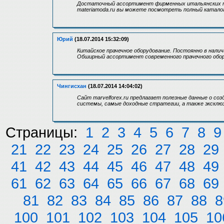
Достаточный ассортимент фирменных итальянских тк
materiamoda.ru вы можете посмотреть полный катало
Юрий
(18.07.2014 15:32:09)
Китайское прачечное оборудование. Постоянно в нали
Обширный ассортимент современного прачечного обор
Чингисхан
(18.07.2014 14:04:02)
Сайт marvelforex.ru предлагает полезные данные о со
системы, самые доходные стратегии, а также эксклю
Страницы:
1
2
3
4
5
6
7
8
9
21
22
23
24
25
26
27
28
29
41
42
43
44
45
46
47
48
49
61
62
63
64
65
66
67
68
69
81
82
83
84
85
86
87
88
8
100
101
102
103
104
105
10