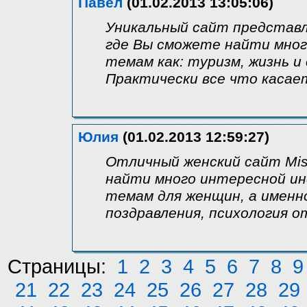
Павел
(01.02.2013 13:05:06)
Уникальный сайт представл
где Вы сможете найти мно
темам как: туризм, жизнь и
Практически все что касае
Юлия
(01.02.2013 12:59:27)
Отличный женский сайт Mis
найти много интересной и
темам для женщин, а именно
поздравления, психология о
Страницы:
1
2
3
4
5
6
7
8
9
21
22
23
24
25
26
27
28
29