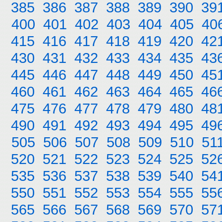
385
386
387
388
389
390
39
400
401
402
403
404
405
40
415
416
417
418
419
420
42
430
431
432
433
434
435
43
445
446
447
448
449
450
45
460
461
462
463
464
465
46
475
476
477
478
479
480
48
490
491
492
493
494
495
49
505
506
507
508
509
510
51
520
521
522
523
524
525
52
535
536
537
538
539
540
54
550
551
552
553
554
555
55
565
566
567
568
569
570
57