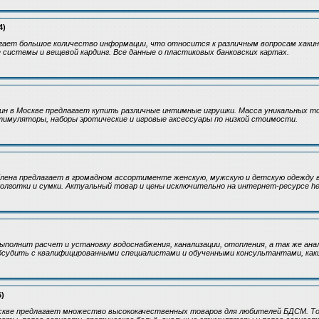
4)
гает большое количество информации, что относится к различным вопросам хакинг
 системы и вещевой кардинг. Все данные о пластиковых банковских картах.
н в Москве предлагает купить различные интимные игрушки. Масса уникальных то
тимуляторы, наборы эротические и игровые аксессуары по низкой стоимости.
ена предлагает в громадном ассортименте женскую, мужскую и детскую одежду в 
, колготки и сумки. Актуальный товар и цены исключительно на интернет-ресурсе he
полнит расчет и установку водоснабжения, канализации, отопления, а так же ана
бсудить с квалифицированными специалистами и обученными консультантами, как
6)
скве предлагает множество высококачественных товаров для любителей БДСМ. Т