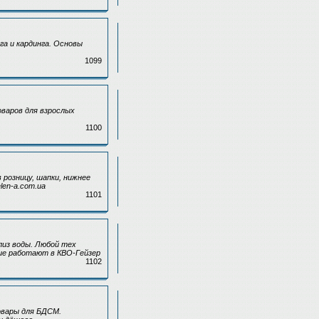
а и кардинга. Основы
1099
варов для взрослых
1100
розницу, шапки, нижнее
len-a.com.ua
1101
лиз воды. Любой тех
ие работают в КВО-Гейзер
1102
овары для БДСМ.