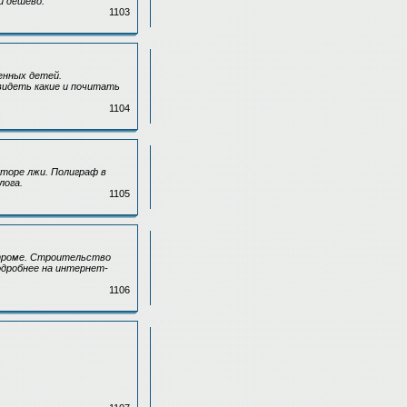
и дёшево.
1103
енных детей.
идеть какие и почитать
1104
торе лжи. Полиграф в
лога.
1105
строме. Строительство
одробнее на интернет-
1106