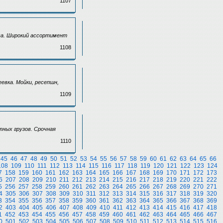
1107
ква. Широкий ассортимент
1108
евка. Мойки, ресепшн,
1109
тных грузов. Срочная
1110
45
46
47
48
49
50
51
52
53
54
55
56
57
58
59
60
61
62
63
64
65
66
108
109
110
111
112
113
114
115
116
117
118
119
120
121
122
123
124
7
158
159
160
161
162
163
164
165
166
167
168
169
170
171
172
173
6
207
208
209
210
211
212
213
214
215
216
217
218
219
220
221
222
5
256
257
258
259
260
261
262
263
264
265
266
267
268
269
270
271
4
305
306
307
308
309
310
311
312
313
314
315
316
317
318
319
320
3
354
355
356
357
358
359
360
361
362
363
364
365
366
367
368
369
2
403
404
405
406
407
408
409
410
411
412
413
414
415
416
417
418
1
452
453
454
455
456
457
458
459
460
461
462
463
464
465
466
467
0
501
502
503
504
505
506
507
508
509
510
511
512
513
514
515
516