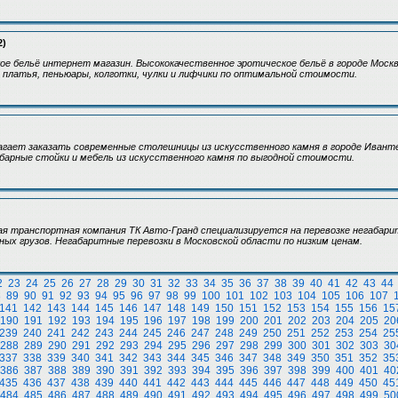
2)
ое бельё интернет магазин. Высококачественное эротическое бельё в городе Мос
- платья, пеньюары, колготки, чулки и лифчики по оптимальной стоимости.
гает заказать современные столешницы из искусственного камня в городе Иванте
 барные стойки и мебель из искусственного камня по выгодной стоимости.
я транспортная компания ТК Авто-Гранд специализируется на перевозке негабари
ных грузов. Негабаритные перевозки в Московской области по низким ценам.
2
23
24
25
26
27
28
29
30
31
32
33
34
35
36
37
38
39
40
41
42
43
44
8
89
90
91
92
93
94
95
96
97
98
99
100
101
102
103
104
105
106
107
141
142
143
144
145
146
147
148
149
150
151
152
153
154
155
156
15
190
191
192
193
194
195
196
197
198
199
200
201
202
203
204
205
20
239
240
241
242
243
244
245
246
247
248
249
250
251
252
253
254
25
288
289
290
291
292
293
294
295
296
297
298
299
300
301
302
303
30
337
338
339
340
341
342
343
344
345
346
347
348
349
350
351
352
35
386
387
388
389
390
391
392
393
394
395
396
397
398
399
400
401
40
435
436
437
438
439
440
441
442
443
444
445
446
447
448
449
450
45
484
485
486
487
488
489
490
491
492
493
494
495
496
497
498
499
50