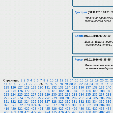
Дмитрий
(08.11.2016 10:11:0
Различное эротическ
эротического белья 
Борис
(07.11.2016 09:20:10)
Данная фирма предла
подоконники, столы,
Роман
(06.11.2016 09:35:49)
Известная московска
перевозка негабарит
Страницы:
1
2
3
4
5
6
7
8
9
10
11
12
13
14
15
16
17
18
19
20
21
2
67
68
69
70
71
72
73
74
75
76
77
78
79
80
81
82
83
84
85
86
87
8
125
126
127
128
129
130
131
132
133
134
135
136
137
138
139
140
174
175
176
177
178
179
180
181
182
183
184
185
186
187
188
189
223
224
225
226
227
228
229
230
231
232
233
234
235
236
237
238
272
273
274
275
276
277
278
279
280
281
282
283
284
285
286
287
321
322
323
324
325
326
327
328
329
330
331
332
333
334
335
336
370
371
372
373
374
375
376
377
378
379
380
381
382
383
384
385
419
420
421
422
423
424
425
426
427
428
429
430
431
432
433
434
468
469
470
471
472
473
474
475
476
477
478
479
480
481
482
483